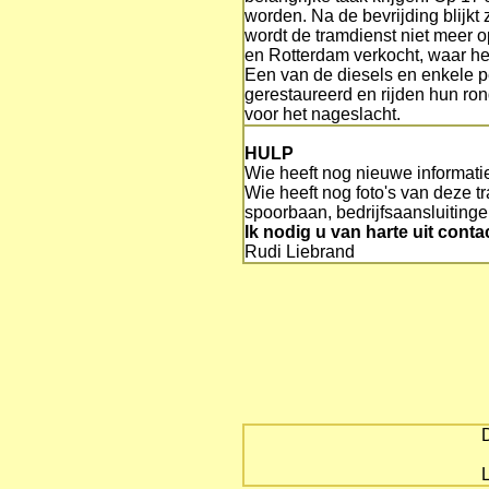
worden. Na de bevrijding blijk
wordt de tramdienst niet meer o
en Rotterdam verkocht, waar het
Een van de diesels en enkele p
gerestaureerd en rijden hun ro
voor het nageslacht.
HULP
Wie heeft nog nieuwe informat
Wie heeft nog foto's van deze t
spoorbaan, bedrijfsaansluiting
Ik nodig u van harte uit cont
Rudi Liebrand